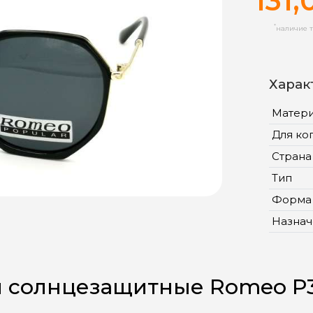
131,
*
наличие т
Харак
Матер
Для ко
Страна
Тип
Форма
Назнач
и солнцезащитные Romeo P3