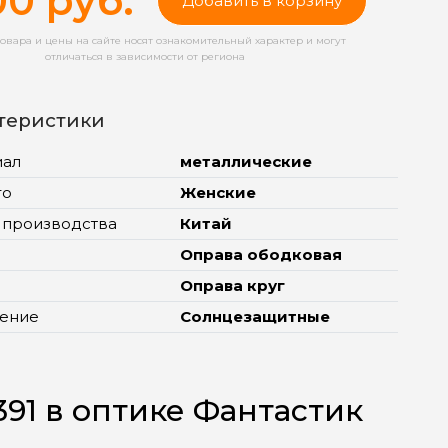
00 руб.
Добавить в корзину
овара и цены на сайте носят ознакомительный характер и могут
отличаться в зависимости от региона
теристики
иал
металлические
го
Женские
 производства
Китай
Оправа ободковая
Оправа круг
ение
Солнцезащитные
91 в оптике Фантастик