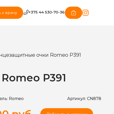
+375 44 530-70-36
 к врачу
нцезащитные очки Romeo P391
 Romeo P391
ель:
Romeo
Артикул:
CN878