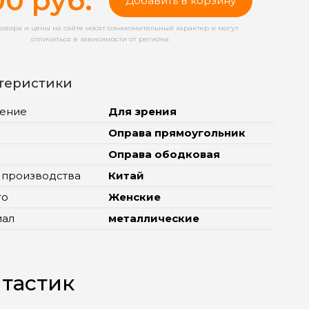
00 руб.
Добавить в корзину
овара и цены на сайте носят ознакомительный характер и могут
отличаться в зависимости от региона
теристики
ение
Для зрения
Оправа прямоугольник
Оправа ободковая
 производства
Китай
го
Женские
иал
металлические
нтастик