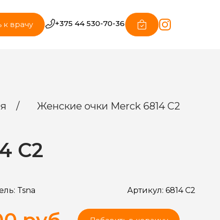
+375 44 530-70-36
 к врачу
ия
/
Женские очки Merck 6814 C2
4 C2
ель:
Tsna
Артикул:
6814 C2