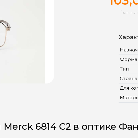
103,
*
наличие т
Харак
Назнач
Форма
Тип
Страна
Для ко
Матер
 Merck 6814 C2 в оптике Фа