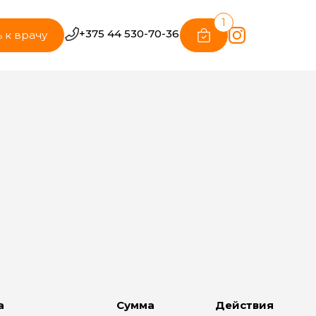
1
+375 44 530-70-36
 к врачу
а
Сумма
Действия