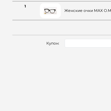
1
Женские очки MAX O.M
Купон: