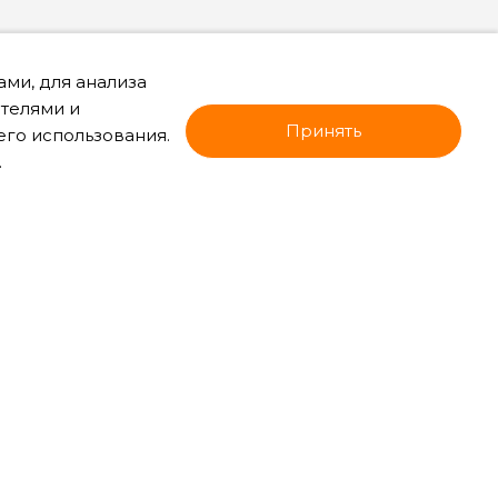
ми, для анализа
ателями и
Принять
его использования.
.